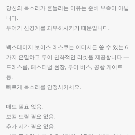
지
당신의 목소리가 흔들리는 이유는 준비 부족이 아닙
보
니다.
이
투어가 신경계를 과부하시키기 때문입니다.
스
레
스
백스테이지 보이스 레스큐는 어디서든 쓸 수 있는 6
큐
가지 은밀하고 투어 친화적인 리셋을 제공합니다 —
15
분.
드레스룸, 페스티벌 현장, 투어 버스, 공항 게이트
6
등.
가
빠르게 목소리를 안정시키세요.
지
리
셋.
매트 필요 없음.
워
보컬 드릴 필요 없음.
밍
업
추가 시간 필요 없음.
룸