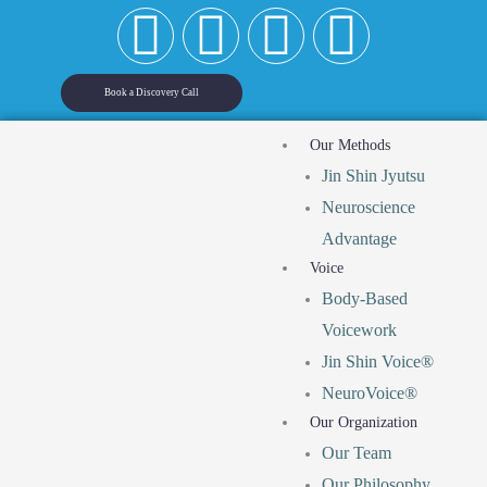
F
T
I
Y
Skip
to
a
i
n
o
content
Book a Discovery Call
c
k
s
u
Our Methods
Jin Shin Jyutsu
e
t
t
t
Neuroscience
b
o
a
u
Advantage
Voice
o
k
g
b
Body-Based
Voicework
o
r
e
Jin Shin Voice®
NeuroVoice®
k
a
Our Organization
m
Our Team
Our Philosophy